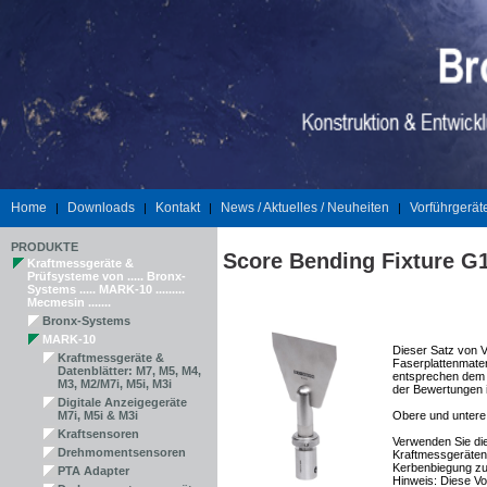
Home
Downloads
Kontakt
News / Aktuelles / Neuheiten
Vorführgerät
|
|
|
|
PRODUKTE
Score Bending Fixture G
Kraftmessgeräte &
Prüfsysteme von ..... Bronx-
Systems ..... MARK-10 .........
Mecmesin .......
Bronx-Systems
MARK-10
Dieser Satz von V
Kraftmessgeräte &
Faserplattenmater
Datenblätter: M7, M5, M4,
entsprechen dem 
M3, M2/M7i, M5i, M3i
der Bewertungen 
Digitale Anzeigegeräte
M7i, M5i & M3i
Obere und untere 
Kraftsensoren
Verwenden Sie die
Drehmomentsensoren
Kraftmessgeräten
Kerbenbiegung zu 
PTA Adapter
Hinweis: Diese Vo