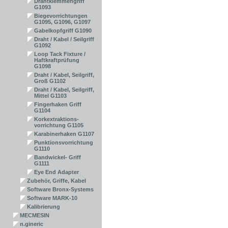
Drahtklemmengriff
G1093
Biegevorrichtungen
G1095, G1096, G1097
Gabelkopfgriff G1090
Draht / Kabel / Seilgriff
G1092
Loop Tack Fixture /
Haftkraftprüfung
G1098
Draht / Kabel, Seilgriff,
Groß G1102
Draht / Kabel, Seilgriff,
Mittel G1103
Fingerhaken Griff
G1104
Korkextraktions-
vorrichtung G1105
Karabinerhaken G1107
Punktionsvorrichtung
G1110
Bandwickel- Griff
G1111
Eye End Adapter
Zubehör, Griffe, Kabel
Software Bronx-Systems
Software MARK-10
Kalibrierung
MECMESIN
n.gineric