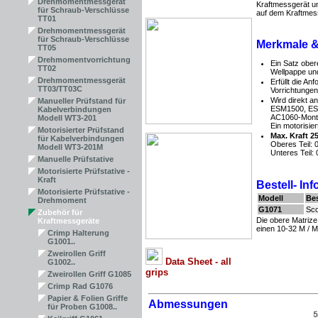
Drehmomentmessgerät
Kraftmessgerät u
für Schraub-Verschlüsse
auf dem Kraftmessg
TT01
Drehmomentmessgerät
für Schraub-Verschlüsse
Merkmale &
TT05
Drehmomentvorrichtung
Ein Satz ober
TT02
Wellpappe und
Drehmomentmessgerät
Erfüllt die A
TT03/TT03C
Vorrichtungen 
Wird direkt a
Manueller Prüfstand für
ESM1500, ES
Kabelverbindungen
AC1060-Monta
Modell WT3-201
Ein motorisie
Motorisierter Prüfstand
Max. Kraft 2
für Kabelverbindungen
Oberes Teil:
Modell WT3-201M
Unteres Teil:
Manuelle Prüfstative
Motorisierte Prüfstative -
Kraft
Bestell- In
Motorisierte Prüfstative -
Modell
Be
Drehmoment
G1071
Sco
Zubehör für
Die obere Matrize
Kraftmessgeräte
einen 10-32 M / 
Crimp Halterung
G1001..
Zweirollen Griff
D
ata Sheet - all
G1002..
grips
Zweirollen Griff G1085
Crimp Rad G1076
Papier & Folien Griffe
Abmessungen
für Proben G1008..