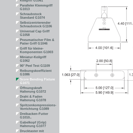
Keilgriff G1061
Paralleler Klemmgriff
G1013
Schraubstock
Standard G1074
Selbstzentrierender
Schraubstock G1106
Universal Cap Griff
G1058
Pneumatischer Film &
Patier Griff G1046
Griff für kleine-
Komponenten G1003
Miniatur-Keilgriff
G1062
90° Peel Test G1109
Reibungskoeffizient
G1086
Score Bending Fixture
G1071
Öffnungskraft
Halterung G1072
Draht & Faden
Halterung G1078
Spritzenkompressions-
Vorrichtung G1089
Dreibacken-Futter
G1010..
Gabelkopf (Grip)
Halterung G1077
Drucktaster mit