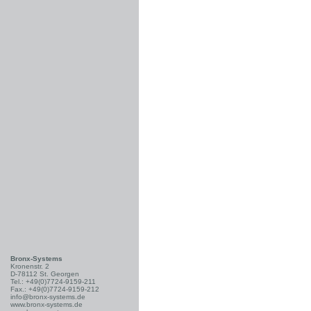
Bronx-Systems
Kronenstr. 2
D-78112 St. Georgen
Tel.: +49(0)7724-9159-211
Fax.: +49(0)7724-9159-212
info@bronx-systems.de
www.bronx-systems.de