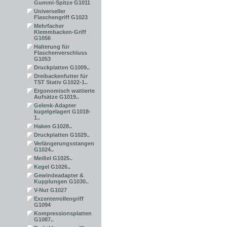
Gummi-Spitze G1011
Universeller
Flaschengriff G1023
Mehrfacher
Klemmbacken-Griff
G1056
Halterung für
Flaschenverschluss
G1053
Druckplatten G1009..
Dreibackenfutter für
TST Stativ G1022-1..
Ergonomisch wattierte
Aufsätze G1019..
Gelenk-Adapter
kugelgelagert G1018-
1..
Haken G1028..
Druckplatten G1029..
Verlängerungsstangen
G1024..
Meißel G1025..
Kegel G1026..
Gewindeadapter &
Kupplungen G1030..
V-Nut G1027
Exzenterrollengriff
G1094
Kompressionsplatten
G1087..