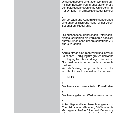
Unsere Angebote sind, auch wenn sie auf 
mit dem Besteller liegt grundsätzlich erst
computergeschrieben ohne Unterschrift g
Für Umfang, Art und Zeitpunkt der Lieferu
2.
Wir behalten uns Konstruktionsänderungen
sind unverbindlich und nicht Teil der ver
Beschaffenheitsgarantie.
3.
Die zum Angebot gehörenden Unterlagen w
nicht ausdrücklich als verbindlich bezeic
dürfen Dritten ohne unsere schriftliche 
zurückzugeben.
4.
Abrufaufträge sind rechtzeitig und in ve
Laufzeiten, Fertigungslosgrößen und Abn
Festlegung hierüber verlangen. Kommt der
Nachfrist zu setzen und nach deren fruc
fordern.
Wird die Vertragsmenge durch die einzelne
verpflichtet. Wir können den Überschuss 
II. PREIS
1.
Die Preise sind grundsätzlich Euro-Preise
2.
Die Preise gelten ab Werk unversichert u
3.
Aufschläge und Nachberechnungen auf das
Energiekostenerhöhungen, Erhöhungen öffe
Vertragsabschluß erfolgen soll. Bei sonsti