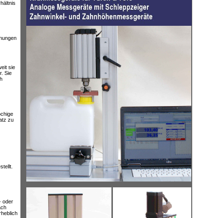
hältnis
hnungen
it sie
. Sie
h
öchige
atz zu
tellt.
- oder
ach
rheblich