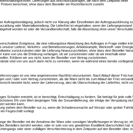
 Lebenshaltungskosten. Lieferungen aus Anschlussaufträgen, die nach dem Zeitpunkt einer
Preisen berechnet, ohne dass dem Besteller ein Rücktrittsrecht zusteht.
der Auftragsbestätigung, jedoch nicht vor Klärung aller Einzelheiten der Auftragsausführung s
szahlung oder Materialbeistellung. Die Lieferfrist ist eingehalten, wenn der Liefergegenstand 
bgeholt worden ist oder die Versandbereitschaft, falls die Absendung ohne unser Verschulde
erschuldete Ereignisse, die eine reibungslose Abwicklung des Auftrages in Frage stellen kö
 unserer Lieferer, Verkehrs- und Betriebsstörungen, Arbeitskämpfe, Werkstoff- oder Energi
eilweise zurückzutreten oder die Lieferung hinauszuschieben, ohne dass dem Besteller hier
 kann von uns die Erklärung verlangen, ob wir zurücktreten oder ob wir innerhalb einer
ollen. Erklären wir uns nicht, kann der Besteller vom Vertrag zurücktreten.
ände sind von uns auch dann nicht zu vertreten, wenn sie während eines bereits vorliegen
ieferverzuges ist uns eine angemessene Nachfrist einzuräumen. Nach Ablauf dieser Frist ka
en und / oder vom Vertrag zurücktreten, als die Ware nicht bis zum Ablauf der Frist versand
ttsrecht besteht nicht, wenn der Lieferverzug, also die Überschreitung der Lieferfrist, nicht v
s Schaden entsteht, ist er berechtigt, Entschädigung zu fordern. Sie beträgt für jede voll
chstens 5% vom Wert desjenigen Teils der Gesamtlieferung, der infolge der Verspätung nic
utzt werden kann.
ung stehen dem Besteller nur zu, wenn die Schadensursache auf Vorsatz oder grober Fahrlä
 ein Fixgeschäft vorliegt.
olange der Besteller mit der Annahme der Ware oder sonstigen Verpflichtungen in Verzug ist, o
 Bestellers berührt werden, oder er sein von uns gewährtes Kreditlimit überschritten hat. 
Untergangs oder einer zufälligen Verschlechterung in dem Zeitpunkt auf den Besteller über, i