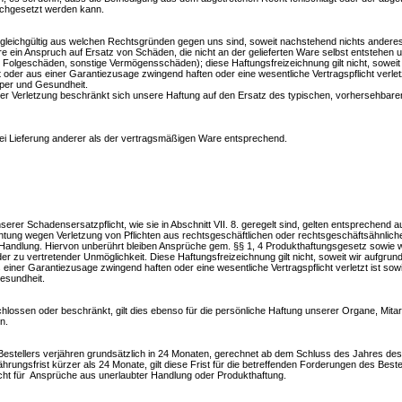
chgesetzt werden kann.
gleichgültig aus welchen Rechtsgründen gegen uns sind, soweit nachstehend nichts andere
e ein Anspruch auf Ersatz von Schäden, die nicht an der gelieferten Ware selbst entstehen u
Folgeschäden, sonstige Vermögensschäden); diese Haftungsfreizeichnung gilt nicht, soweit 
 oder aus einer Garantiezusage zwingend haften oder eine wesentliche Vertragspflicht verletz
rper und Gesundheit.
siger Verletzung beschränkt sich unsere Haftung auf den Ersatz des typischen, vorhersehbare
i Lieferung anderer als der vertragsmäßigen Ware entsprechend.
er Schadensersatzpflicht, wie sie in Abschnitt VII. 8. geregelt sind, gelten entsprechend a
chtung wegen Verletzung von Pflichten aus rechtsgeschäftlichen oder rechtsgeschäftsähnlich
 Handlung. Hiervon unberührt bleiben Ansprüche gem. §§ 1, 4 Produkthaftungsgesetz sowie
er zu vertretender Unmöglichkeit. Diese Haftungsfreizeichnung gilt nicht, soweit wir aufgrun
 einer Garantiezusage zwingend haften oder eine wesentliche Vertragspflicht verletzt ist sowi
esundheit.
lossen oder beschränkt, gilt dies ebenso für die persönliche Haftung unserer Organe, Mitar
n.
Bestellers verjähren grundsätzlich in 24 Monaten, gerechnet ab dem Schluss des Jahres des
hrungsfrist kürzer als 24 Monate, gilt diese Frist für die betreffenden Forderungen des Bestel
nicht für Ansprüche aus unerlaubter Handlung oder Produkthaftung.