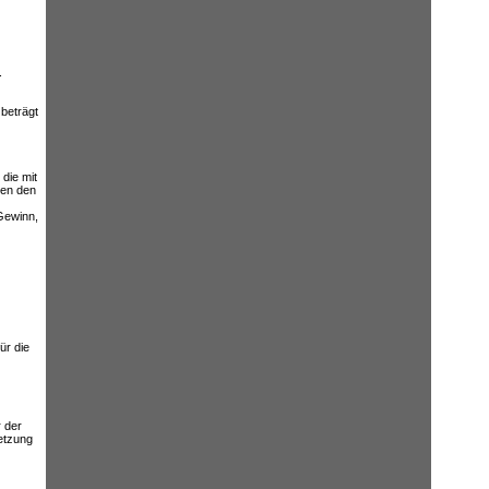
.
beträgt
die mit
gen den
Gewinn,
ür die
 der
etzung