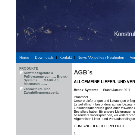
Home
Downloads
Kontakt
News / Aktuelles / Neuheiten
Vor
|
|
|
|
PRODUKTE
AGB`s
Kraftmessgeräte &
Prüfsysteme von ..... Bronx-
Systems ..... MARK-10 .........
ALLGEMEINE LIEFER- UND V
Mecmesin .......
Zahnwinkel- und
Bronx-Systems
- Stand Januar 2011
Zahnhöhenmessgerät
Präambel
Unsere Lieferungen und Leistungen erfol
Einzelfall nicht besonders auf sie Bezug 
Geschäftsabschluss ganz oder teilweise
Bestellers haben für unsere Lieferungen un
besonders widersprechen, wir widersprec
Allgemeinen Liefer- und Verkaufsbeding
I. UMFANG DER LIEFERPFLICHT
1.