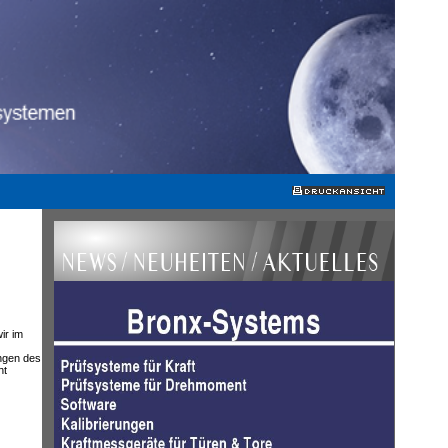
ir im
ngen des
ht