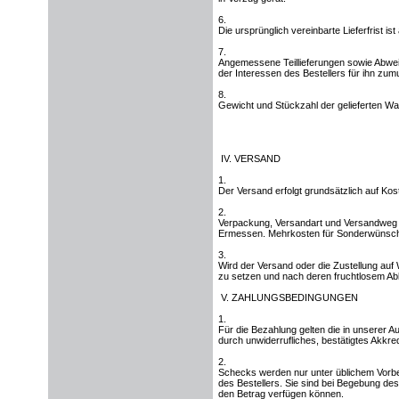
6.
Die ursprünglich vereinbarte Lieferfrist i
7.
Angemessene Teillieferungen sowie Abwei
der Interessen des Bestellers für ihn zumu
8.
Gewicht und Stückzahl der gelieferten War
IV. VERSAND
1.
Der Versand erfolgt grundsätzlich auf Ko
2.
Verpackung, Versandart und Versandweg w
Ermessen. Mehrkosten für Sonderwünsche d
3.
Wird der Versand oder die Zustellung auf
zu setzen und nach deren fruchtlosem A
V. ZAHLUNGSBEDINGUNGEN
1.
Für die Bezahlung gelten die in unserer A
durch unwiderrufliches, bestätigtes Akkredi
2.
Schecks werden nur unter üblichem Vorb
des Bestellers. Sie sind bei Begebung des 
den Betrag verfügen können.