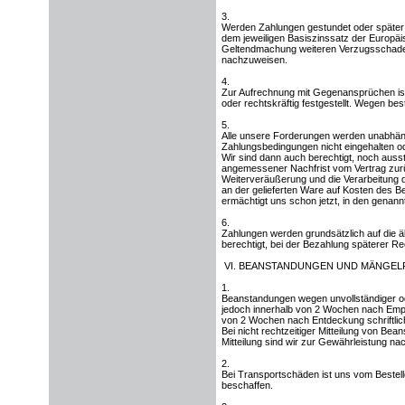
3.
Werden Zahlungen gestundet oder später a
dem jeweiligen Basiszinssatz der Europä
Geltendmachung weiteren Verzugsschadens
nachzuweisen.
4.
Zur Aufrechnung mit Gegenansprüchen ist d
oder rechtskräftig festgestellt. Wegen b
5.
Alle unsere Forderungen werden unabhäng
Zahlungsbedingungen nicht eingehalten od
Wir sind dann auch berechtigt, noch aus
angemessener Nachfrist vom Vertrag zurü
Weiterveräußerung und die Verarbeitung 
an der gelieferten Ware auf Kosten des Be
ermächtigt uns schon jetzt, in den genann
6.
Zahlungen werden grundsätzlich auf die ält
berechtigt, bei der Bezahlung späterer 
VI. BEANSTANDUNGEN UND MÄNGE
1.
Beanstandungen wegen unvollständiger od
jedoch innerhalb von 2 Wochen nach Empfa
von 2 Wochen nach Entdeckung schriftlich
Bei nicht rechtzeitiger Mitteilung von B
Mitteilung sind wir zur Gewährleistung nach
2.
Bei Transportschäden ist uns vom Bestell
beschaffen.