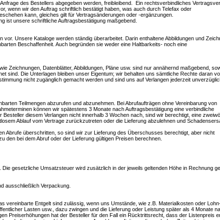
Anfrage des Bestellers abgegeben werden, freibleibend. Ein rechtsverbindliches Vertragsver
 vor, wenn wir den Auftrag schriftlich bestätigt haben, was auch durch Telefax oder
eschehen kann, gleiches gilt für Vertragsänderungen oder -ergänzungen.
ng ist unsere schriftliche Auftragsbestätigung maßgebend.
 vor. Unsere Kataloge werden ständig überarbeitet. Darin enthaltene Abbildungen und Zeic
einbarten Beschaffenheit. Auch begründen sie weder eine Haltbarkeits- noch eine
ie Zeichnungen, Datenblätter, Abbildungen, Pläne usw. sind nur annähernd maßgebend, sowe
hnet sind. Die Unterlagen bleiben unser Eigentum; wir behalten uns sämtliche Rechte daran vor
Zustimmung nicht zugänglich gemacht werden und sind uns auf Verlangen jederzeit unverzüglic
reinbarten Teilmengen abzurufen und abzunehmen. Bei Abrufaufträgen ohne Vereinbarung von
ahmeterminen können wir spätestens 3 Monate nach Auftragsbestätigung eine verbindliche
 Besteller diesem Verlangen nicht innerhalb 3 Wochen nach, sind wir berechtigt, eine zweiw
htlosem Ablauf vom Vertrage zurückzutreten oder die Lieferung abzulehnen und Schadensers
n Abrufe überschritten, so sind wir zur Lieferung des Überschusses berechtigt, aber nicht
zu den bei dem Abruf oder der Lieferung gültigen Preisen berechnen.
. Die gesetzliche Umsatzsteuer wird zusätzlich in der jeweils geltenden Höhe in Rechnung ges
nd ausschließlich Verpackung.
 vereinbarte Entgelt sind zulässig, wenn uns Umstände, wie z.B. Materialkosten oder Lohn
ntlicher Lasten usw., dazu zwingen und die Lieferung oder Leistung später als 4 Monate n
gen Preiserhöhungen hat der Besteller für den Fall ein Rücktrittsrecht, dass der Listenpreis e