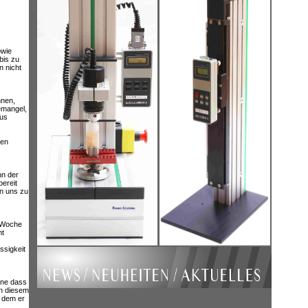
owie
bis zu
n nicht
nnen,
emangel,
aus
den
nn der
bereit
on uns zu
e Woche
ht
ssigkeit
hne dass
In diesem
n dem er