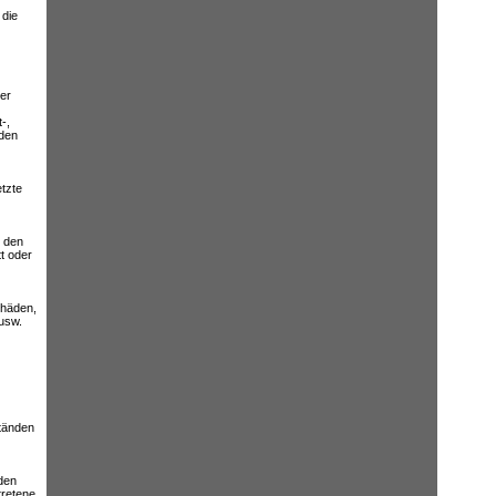
 die
er
-,
 den
tzte
r den
t oder
chäden,
usw.
tänden
den
tretene