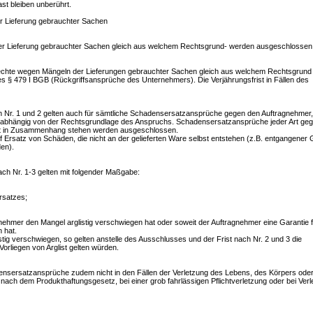
st bleiben unberührt.
er Lieferung gebrauchter Sachen
 Lieferung gebrauchter Sachen gleich aus welchem Rechtsgrund- werden ausgeschlossen
Rechte wegen Mängeln der Lieferungen gebrauchter Sachen gleich aus welchem Rechtsgrund 
 des § 479 I BGB (Rückgriffsansprüche des Unternehmers). Die Verjährungsfrist in Fällen des
h Nr. 1 und 2 gelten auch für sämtliche Schadensersatzansprüche gegen den Auftragnehmer, 
bhängig von der Rechtsgrundlage des Anspruchs. Schadensersatzansprüche jeder Art ge
cht in Zusammenhang stehen werden ausgeschlossen.
Ersatz von Schäden, die nicht an der gelieferten Ware selbst entstehen (z.B. entgangener 
en).
ach Nr. 1-3 gelten mit folgender Maßgabe:
orsatzes;
gnehmer den Mangel arglistig verschwiegen hat oder soweit der Auftragnehmer eine Garantie f
 hat.
tig verschwiegen, so gelten anstelle des Ausschlusses und der Frist nach Nr. 2 und 3 die
Vorliegen von Arglist gelten würden.
adensersatzansprüche zudem nicht in den Fällen der Verletzung des Lebens, des Körpers oder
nach dem Produkthaftungsgesetz, bei einer grob fahrlässigen Pflichtverletzung oder bei Verl