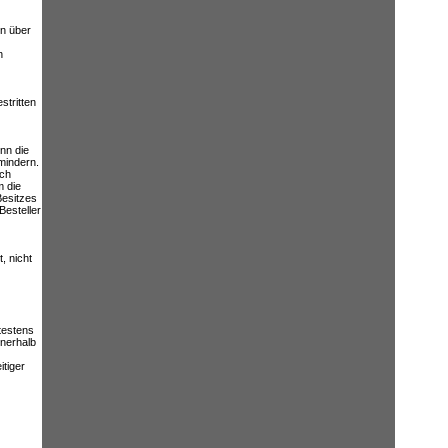
en über
n
stritten
nn die
mindern.
ach
 die
Besitzes
Besteller
, nicht
testens
nnerhalb
tiger