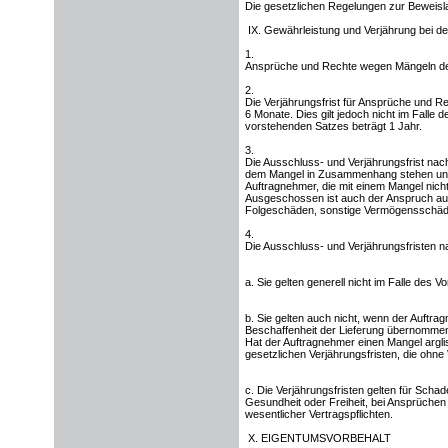
Die gesetzlichen Regelungen zur Beweisla
IX. Gewährleistung und Verjährung bei d
1.
Ansprüche und Rechte wegen Mängeln der
2.
Die Verjährungsfrist für Ansprüche und 
6 Monate. Dies gilt jedoch nicht im Falle
vorstehenden Satzes beträgt 1 Jahr.
3.
Die Ausschluss- und Verjährungsfrist nac
dem Mangel in Zusammenhang stehen una
Auftragnehmer, die mit einem Mangel ni
Ausgeschossen ist auch der Anspruch auf 
Folgeschäden, sonstige Vermögensschäd
4.
Die Ausschluss- und Verjährungsfristen n
a. Sie gelten generell nicht im Falle des V
b. Sie gelten auch nicht, wenn der Auftra
Beschaffenheit der Lieferung übernommen
Hat der Auftragnehmer einen Mangel arglis
gesetzlichen Verjährungsfristen, die ohne 
c. Die Verjährungsfristen gelten für Sch
Gesundheit oder Freiheit, bei Ansprüchen 
wesentlicher Vertragspflichten.
X. EIGENTUMSVORBEHALT