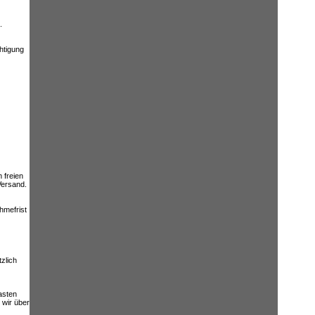
.
htigung
 freien
Versand.
hmefrist
zlich
asten
 wir über