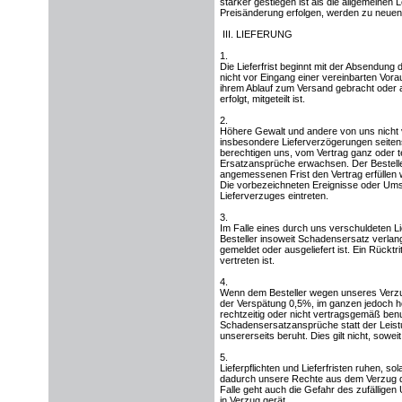
stärker gestiegen ist als die allgemeinen
Preisänderung erfolgen, werden zu neuen 
III. LIEFERUNG
1.
Die Lieferfrist beginnt mit der Absendung 
nicht vor Eingang einer vereinbarten Vorau
ihrem Ablauf zum Versand gebracht oder a
erfolgt, mitgeteilt ist.
2.
Höhere Gewalt und andere von uns nicht v
insbesondere Lieferverzögerungen seitens
berechtigen uns, vom Vertrag ganz oder t
Ersatzansprüche erwachsen. Der Besteller
angemessenen Frist den Vertrag erfüllen w
Die vorbezeichneten Ereignisse oder Umst
Lieferverzuges eintreten.
3.
Im Falle eines durch uns verschuldeten L
Besteller insoweit Schadensersatz verlang
gemeldet oder ausgeliefert ist. Ein Rücktri
vertreten ist.
4.
Wenn dem Besteller wegen unseres Verzuge
der Verspätung 0,5%, im ganzen jedoch hö
rechtzeitig oder nicht vertragsgemäß ben
Schadensersatzansprüche statt der Leist
unsererseits beruht. Dies gilt nicht, soweit
5.
Lieferpflichten und Lieferfristen ruhen, s
dadurch unsere Rechte aus dem Verzug des
Falle geht auch die Gefahr des zufälligen 
in Verzug gerät.