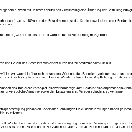
st aufgehoben, wenn mit unserer schriftlichen Zustimmung eine Änderung der Bestellung erfolgt
chungen (max. +/- 10%) von den Bestellmengen sind zulässig, soweit diese unter Berücksic
tbar sind.
e sind so, wie sie bei uns ermittelt wurden, für die Berechnung maßgeblich.
sten und Gefahr des Bestellers von einem durch uns zu bestimmenden Ort aus.
ählen wir, wenn hierüber nicht besondere Wünsche des Bestellers vorliegen, nach unserem
es Bestellers gehen zu seinen Lasten. Wir übernehmen keine Verpflichtung für billigsten 
 Wunsch des Bestellers verzögert, sind wir berechtigt, dem Besteller eine angemessene Anna
blauf unverzügliche Annahme sowie den Ersatz unseres Verzugsschadens zu verlangen.
uftragsbestätigung genannten Konditionen. Zahlungen für Auslandslieferungen haben grundsät
tiv zu erfolgen.
ehalt, Wechsel nur nach besonderer Vereinbarung angenommen. Diskontspesen gehen zu L
Wechsels an uns zu entrichten. Bei Zahlungen aller Art gilt als Erfüllungstag der Tag, an dem