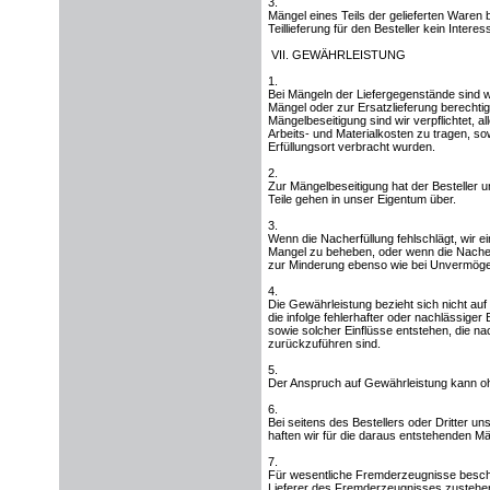
3.
Mängel eines Teils der gelieferten Waren 
Teillieferung für den Besteller kein Interes
VII. GEWÄHRLEISTUNG
1.
Bei Mängeln der Liefergegenstände sind w
Mängel oder zur Ersatzlieferung berechtigt
Mängelbeseitigung sind wir verpflichtet,
Arbeits- und Materialkosten zu tragen, so
Erfüllungsort verbracht wurden.
2.
Zur Mängelbeseitigung hat der Besteller 
Teile gehen in unser Eigentum über.
3.
Wenn die Nacherfüllung fehlschlägt, wir e
Mangel zu beheben, oder wenn die Nacherf
zur Minderung ebenso wie bei Unvermöge
4.
Die Gewährleistung bezieht sich nicht auf
die infolge fehlerhafter oder nachlässi
sowie solcher Einflüsse entstehen, die na
zurückzuführen sind.
5.
Der Anspruch auf Gewährleistung kann oh
6.
Bei seitens des Bestellers oder Dritte
haften wir für die daraus entstehenden Mä
7.
Für wesentliche Fremderzeugnisse beschr
Lieferer des Fremderzeugnisses zustehen,