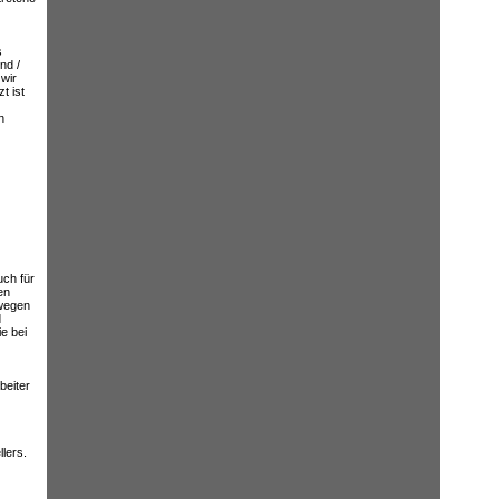
s
nd /
wir
t ist
n
uch für
en
 wegen
d
e bei
beiter
lers.