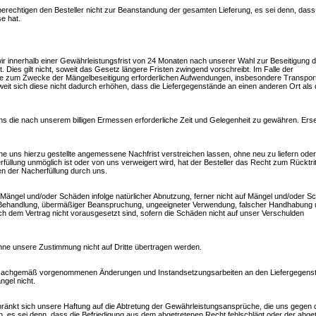
berechtigen den Besteller nicht zur Beanstandung der gesamten Lieferung, es sei denn, dass
se hat.
ir innerhalb einer Gewährleistungsfrist von 24 Monaten nach unserer Wahl zur Beseitigung d
. Dies gilt nicht, soweit das Gesetz längere Fristen zwingend vorschreibt. Im Falle der
 alle zum Zwecke der Mängelbeseitigung erforderlichen Aufwendungen, insbesondere Transport
weit sich diese nicht dadurch erhöhen, dass die Liefergegenstände an einen anderen Ort als
uns die nach unserem billigen Ermessen erforderliche Zeit und Gelegenheit zu gewähren. Erse
ine uns hierzu gestellte angemessene Nachfrist verstreichen lassen, ohne neu zu liefern ode
üllung unmöglich ist oder von uns verweigert wird, hat der Besteller das Recht zum Rücktrit
n der Nacherfüllung durch uns.
 Mängel und/oder Schäden infolge natürlicher Abnutzung, ferner nicht auf Mängel und/oder S
ger Behandlung, übermäßiger Beanspruchung, ungeeigneter Verwendung, falscher Handhabung 
ch dem Vertrag nicht vorausgesetzt sind, sofern die Schäden nicht auf unser Verschulden
ne unsere Zustimmung nicht auf Dritte übertragen werden.
r unsachgemäß vorgenommenen Änderungen und Instandsetzungsarbeiten an den Liefergegens
ngel nicht.
änkt sich unsere Haftung auf die Abtretung der Gewährleistungsansprüche, die uns gegen 
 es sei denn, dass die Befriedigung aus dem abgetretenen Recht fehlschlägt oder der abge