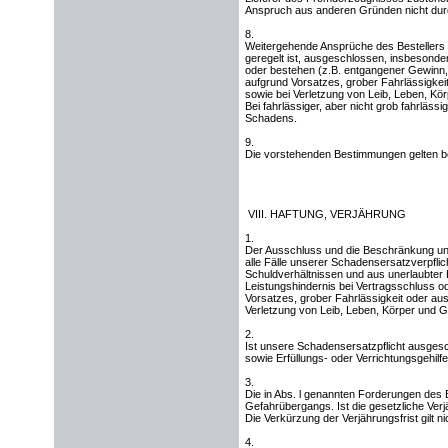
Anspruch aus anderen Gründen nicht dur
8.
Weitergehende Ansprüche des Bestellers 
geregelt ist, ausgeschlossen, insbesonder
oder bestehen (z.B. entgangener Gewinn, 
aufgrund Vorsatzes, grober Fahrlässigkeit
sowie bei Verletzung von Leib, Leben, Kö
Bei fahrlässiger, aber nicht grob fahrläs
Schadens.
9.
Die vorstehenden Bestimmungen gelten be
VIII. HAFTUNG, VERJÄHRUNG
1.
Der Ausschluss und die Beschränkung unser
alle Fälle unserer Schadensersatzverpfli
Schuldverhältnissen und aus unerlaubter
Leistungshindernis bei Vertragsschluss od
Vorsatzes, grober Fahrlässigkeit oder aus
Verletzung von Leib, Leben, Körper und G
2.
Ist unsere Schadensersatzpflicht ausgesch
sowie Erfüllungs- oder Verrichtungsgehilfe
3.
Die in Abs. l genannten Forderungen des 
Gefahrübergangs. Ist die gesetzliche Verjä
Die Verkürzung der Verjährungsfrist gilt 
4.