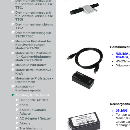
Drehmomentmessgerät
für Schraub-Verschlüsse
TT01
Drehmomentmessgerät
für Schraub-Verschlüsse
TT05
Drehmomentvorrichtung
TT02
Drehmomentmessgerät
TT03/TT03C
Manueller Prüfstand für
Kabelverbindungen
Communicati
Modell WT3-201
Motorisierter Prüfstand
RSU100,
für Kabelverbindungen
RSM100,
Modell WT3-201M
RS-232 t
Manuelle Prüfstative
Mitutoyo 
Motorisierte Prüfstative -
Kraft
Motorisierte Prüfstative -
Drehmoment
Zubehör für
Kraftmessgeräte
Zubehör, Griffe, Kabel
Handgriffe AC1002
Rechargeable
Kabel
Kommunikations
08-1006
Adapter
For use wi
Mark-10 f
AC Adapter / Netzteil
torque ga
Akku`s
rechargea
Tischhalterung