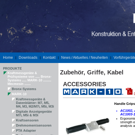
Home
Downloads
Kontakt
News / Aktuelles / Neuheiten
Vorführgerät
|
|
|
|
PRODUKTE
Zubehör, Griffe, Kabel
Kraftmessgeräte &
Prüfsysteme von ..... Bronx-
Systems ..... MARK-10 .........
ACCESSORIES
Mecmesin .......
Bronx-Systems
MARK-10
Kraftmessgeräte &
Datenblätter: M7, M5,
Handle Grips
M4, M3, M2/M7i, M5i, M3i
AC1002, 
Digitale Anzeigegeräte
AC1003-
M7i, M5i & M3i
Ergonomic
Kraftsensoren
strength e
Drehmomentsensoren
analysis a
PTA Adapter