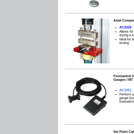
Axial Compe
AC1029
Allows fo
during a t
Ideal for 
testing
Footswitch f
Gauges / M7 
AC1051
Perform u
gauge fun
footswitch
Set Point Ca