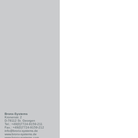
Bronx-Systems
Kronenstr. 2
D-78112 St. Georgen
Tel.: +49(0)7724-9159-211
Fax.: +49(0)7724-9159-212
info@bronx-systems.de
www.bronx-systems.de
www.bronx-systems.com