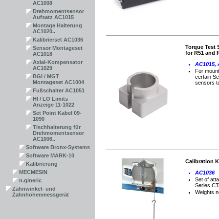
AC1008
Drehmomentsensor
Aufsatz AC1015
Montage Halterung
AC1020..
Kalibrierset AC1036
Torque Test 
Sensor Montageset
for R51 and 
AC1018
Axial-Kompensator
AC1015,
AC1029
For mount
BGI / MGT
certain S
Montageset AC1004
sensors to
Fußschalter AC1051
HI / LO Limits
Anzeige 11-1022
Set Point Kabel 09-
1090
Tischhalterung für
Drehmomentsensor
AC1006..
Software Bronx-Systems
Software MARK-10
Calibration K
Kalibrierung
MECMESIN
AC1036
Set of att
n.gineric
Series CT
Zahnwinkel- und
Weights n
Zahnhöhenmessgerät