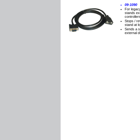
09-1090
For legacy
stands e
controller
Stops / r
stand at l
Sends a se
external 