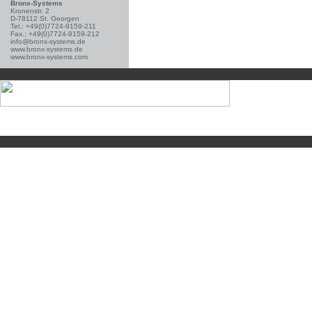
Bronx-Systems
Kronenstr. 2
D-78112 St. Georgen
Tel.: +49(0)7724-9159-211
Fax.: +49(0)7724-9159-212
info@bronx-systems.de
www.bronx-systems.de
www.bronx-systems.com