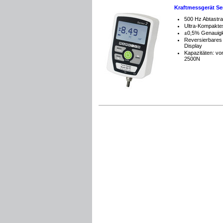
Kraftmessgerät Se
500 Hz Abtastra
Ultra-Kompakt
±0,5% Genauigk
Reversierbare
Display
Kapazitäten: vo
2500N