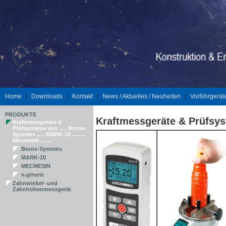
Home
Downloads
Kontakt
News / Aktuelles / Neuheiten
Vorführgerät
|
|
|
|
PRODUKTE
Kraftmessgeräte & Prüfsy
Kraftmessgeräte &
Prüfsysteme von ..... Bronx-
Systems ..... MARK-10 .........
Mecmesin .......
Bronx-Systems
MARK-10
MECMESIN
n.gineric
Zahnwinkel- und
Zahnhöhenmessgerät