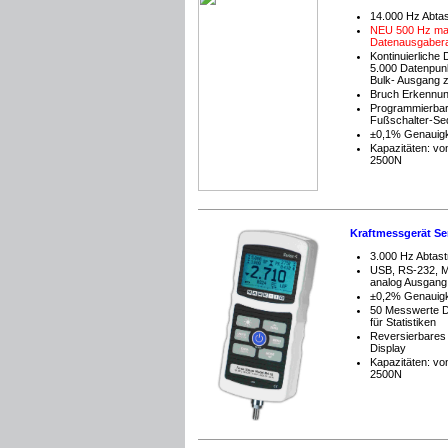
14.000 Hz Abtas
NEU 500 Hz ma
Datenausgaber
Kontinuierliche 
5.000 Datenpunk
Bulk- Ausgang 
Bruch Erkennu
Programmierba
Fußschalter-Se
±0,1% Genauigk
Kapazitäten: vo
2500N
Kraftmessgerät Se
3.000 Hz Abtast
USB, RS-232, M
analog Ausgang
±0,2% Genauigk
50 Messwerte D
für Statistiken
Reversierbare
Display
Kapazitäten: vo
2500N