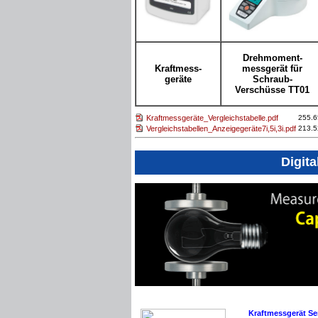
Drehmoment-
Kraftmess-
messgerät für
geräte
Schraub-
Verschüsse TT01
Kraftmessgeräte_Vergleichstabelle.pdf
255.6
Vergleichstabellen_Anzeigegeräte7i,5i,3i.pdf
213.5
Digita
Kraftmessgerät Se