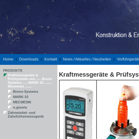
Home
Downloads
Kontakt
News / Aktuelles / Neuheiten
Vorführgerät
|
|
|
|
PRODUKTE
Kraftmessgeräte & Prüfsy
Kraftmessgeräte &
Prüfsysteme von ..... Bronx-
Systems ..... MARK-10 .........
Mecmesin .......
Bronx-Systems
MARK-10
MECMESIN
n.gineric
Zahnwinkel- und
Zahnhöhenmessgerät