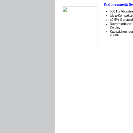
Kraftmessgerät Se
500 Hz Abtastra
Ultra-Kompakt
±0,5% Genauigk
Reversierbare
Display
Kapazitäten: vo
2500N