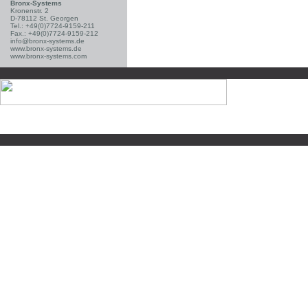
Bronx-Systems
Kronenstr. 2
D-78112 St. Georgen
Tel.: +49(0)7724-9159-211
Fax.: +49(0)7724-9159-212
info@bronx-systems.de
www.bronx-systems.de
www.bronx-systems.com