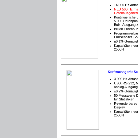
14.000 Hz Abtas
NEU 500 Hz ma
Datenausgaber
Kontinuierliche 
5.000 Datenpunk
Bulk- Ausgang 
Bruch Erkennu
Programmierba
Fußschalter-Se
±0,1% Genauigk
Kapazitäten: vo
2500N
Kraftmessgerät Se
3.000 Hz Abtast
USB, RS-232, M
analog Ausgang
±0,2% Genauigk
50 Messwerte D
für Statistiken
Reversierbare
Display
Kapazitäten: vo
2500N