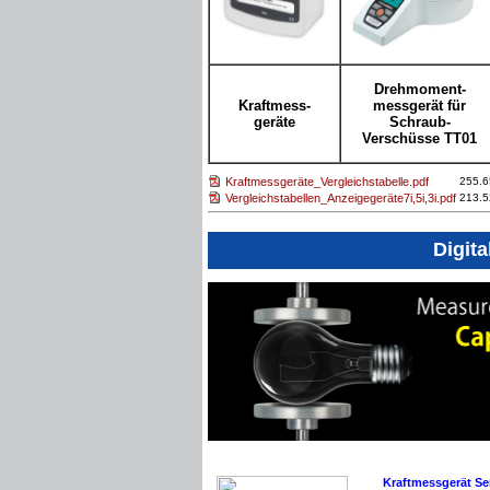
Drehmoment-
Kraftmess-
messgerät für
geräte
Schraub-
Verschüsse TT01
Kraftmessgeräte_Vergleichstabelle.pdf
255.6
Vergleichstabellen_Anzeigegeräte7i,5i,3i.pdf
213.5
Digita
Kraftmessgerät Se