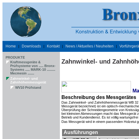
Home
Downloads
Kontakt
News / Aktuelles / Neuheiten
Vorführgerä
|
|
|
|
PRODUKTE
Zahnwinkel- und Zahnhö
Kraftmessgeräte &
Prüfsysteme von ..... Bronx-
Systems ..... MARK-10 .........
Mecmesin .......
Zahnwinkel- und
Zahnhöhenmessgerät
WV10 Prüfstand
Ma
Beschreibung des Messgerätes
Das Zahnwinkel- und Zahnhöhenmessgerät WB 32 (
Messgerät bezeichnet) ist ein optisch-mechanisch
Überprüfung der Schneidengeometrie von Kreissäge
bei kleinsten Abmessungen macht das Messgerät z
Betrieb und Kundendienst. Es ist völlig wartungsfre
Das Messgerät wird in einem passenden Holzetui ge
Ausführungen