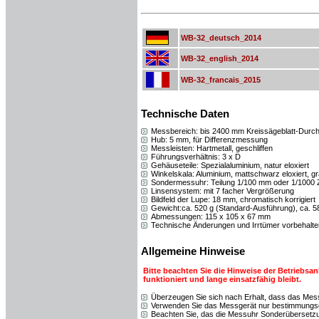
WB-32_deutsch_2014
WB-32_english_2014
WB-32_francais_2015
Technische Daten
Messbereich: bis 2400 mm Kreissägeblatt-Durchm
Hub: 5 mm, für Differenzmessung
Messleisten: Hartmetall, geschliffen
Führungsverhältnis: 3 x D
Gehäuseteile: Spezialaluminium, natur eloxiert
Winkelskala: Aluminium, mattschwarz eloxiert, gr
Sondermessuhr: Teilung 1/100 mm oder 1/1000 Z
Linsensystem: mit 7 facher Vergrößerung
Bildfeld der Lupe: 18 mm, chromatisch korrigiert
Gewicht:ca. 520 g (Standard-Ausführung), ca. 5
Abmessungen: 115 x 105 x 67 mm
Technische Änderungen und Irrtümer vorbehalte
Allgemeine Hinweise
Bitte beachten Sie die Hinweise der Betriebsa
funktioniert und lange einsatzfähig bleibt.
Überzeugen Sie sich nach Erhalt, dass das Mess
Verwenden Sie das Messgerät nur bestimmung
Beachten Sie, das die Messuhr Sonderübersetzu