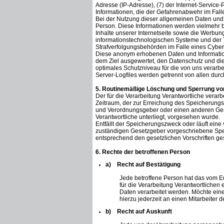
Adresse (IP-Adresse), (7) der Internet-Service
Informationen, die der Gefahrenabwehr im Fall
Bei der Nutzung dieser allgemeinen Daten und 
Person. Diese Informationen werden vielmehr benö
Inhalte unserer Internetseite sowie die Werbung
informationstechnologischen Systeme und der T
Strafverfolgungsbehörden im Falle eines Cybera
Diese anonym erhobenen Daten und Informatione
dem Ziel ausgewertet, den Datenschutz und die
optimales Schutzniveau für die von uns verar
Server-Logfiles werden getrennt von allen du
5. Routinemäßige Löschung und Sperrung v
Der für die Verarbeitung Verantwortliche verar
Zeitraum, der zur Erreichung des Speicherungsz
und Verordnungsgeber oder einen anderen Geset
Verantwortliche unterliegt, vorgesehen wurde.
Entfällt der Speicherungszweck oder läuft ei
zuständigen Gesetzgeber vorgeschriebene Spe
entsprechend den gesetzlichen Vorschriften ges
6. Rechte der betroffenen Person
a) Recht auf Bestätigung
Jede betroffene Person hat das vom 
für die Verarbeitung Verantwortlichen
Daten verarbeitet werden. Möchte eine
hierzu jederzeit an einen Mitarbeiter 
b) Recht auf Auskunft