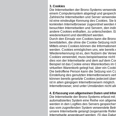
3. Cookies
Die Internetseiten der Bronx-Systems verwende
einem Computersystem abgelegt und gespeich
Zahlreiche Internetseiten und Server verwende
ist eine eindeutige Kennung des Cookies. Sie 
konkreten Internetbrowser zugeordnet werden 
besuchten Internetseiten und Servern, den indi
andere Cookies enthalten, zu unterscheiden. E
wiedererkannt und identifiziert werden.
Durch den Einsatz von Cookies kann die Bronx-
bereitstellen, die ohne die Cookie-Setzung nic
Mittels eines Cookies können die Informationen
werden. Cookies ermöglichen uns, wie bereits 
Wiedererkennung ist es, den Nutzern die Verwend
Cookies verwendet, muss beispielsweise nicht 
dies von der Internetseite und dem auf dem C
Beispiel ist das Cookie eines Warenkorbes im O
virtuellen Warenkorb gelegt hat, über ein Cooki
Die betroffene Person kann die Setzung von Coo
Einstellung des genutzten Internetbrowsers ve
können bereits gesetzte Cookies jederzeit üb
ist in allen gängigen Internetbrowsern möglich
Internetbrowser, sind unter Umständen nicht all
4. Erfassung von allgemeinen Daten und Inf
Die Internetseite der Bronx-Systems erfasst mit
automatisiertes System eine Reihe von allgem
werden in den Logfiles des Servers gespeicher
das vom zugreifenden System verwendete Betrie
unsere Internetseite gelangt (sogenannte Refer
Internetseite angesteuert werden, (5) das Datum 