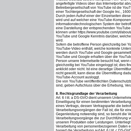
angefertigte Videos über das Internetportal abru
Betreibergesellschaft von YouTube ist die You
einer Tochtergesellschaft der Google Inc., 16
Durch jeden Aufruf einer der Einzelseiten diese
wird und auf welcher eine YouTube-Komponente
informationstechnologischen System der betro
eine Darstellung der entsprechenden YouTube
können unter https://www.youtube.com/yt/abou
YouTube und Google Kenntnis darüber, welche k
wird.
Sofern die betroffene Person gleichzeitig bei Y
YouTube-Video enthält, welche konkrete Unterse
werden durch YouTube und Google gesammelt u
YouTube und Google erhalten über die YouTube
Person unsere Internetseite besucht hat, wenn 
gleichzeitig bei YouTube eingeloggt ist; dies 
anklickt oder nicht. Ist eine derartige Übermi
nicht gewollt, kann diese die Übermittlung dadu
YouTube-Account ausloggt.
Die von YouTube veröffentlichten Datenschutzbe
sind, geben Aufschluss über die Erhebung, V
8. Rechtsgrundlage der Verarbeitung
Art. 6 I lit. a DS-GVO dient unserem Unterneh
Einwilligung für einen bestimmten Verarbeitun
eines Vertrags, dessen Vertragspartei die betrof
Verarbeitungsvorgängen der Fall ist, die für e
Gegenleistung notwendig sind, so beruht die Vera
Verarbeitungsvorgänge die zur Durchführung vo
unseren Produkten oder Leistungen. Unterliegt
Verarbeitung von personenbezogenen Daten erfor
basiert die Verarbeitung auf Art. 6 I lit. c DS