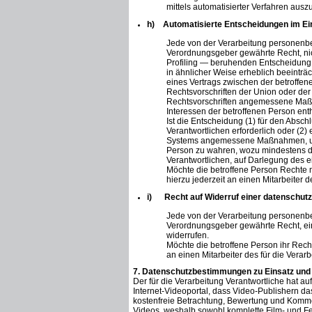
mittels automatisierter Verfahren aus
h) Automatisierte Entscheidungen im Einze
Jede von der Verarbeitung personenbe
Verordnungsgeber gewährte Recht, nich
Profiling — beruhenden Entscheidung u
in ähnlicher Weise erheblich beeinträch
eines Vertrags zwischen der betroffene
Rechtsvorschriften der Union oder der 
Rechtsvorschriften angemessene Maßn
Interessen der betroffenen Person enth
Ist die Entscheidung (1) für den Absc
Verantwortlichen erforderlich oder (2) e
Systems angemessene Maßnahmen, um d
Person zu wahren, wozu mindestens da
Verantwortlichen, auf Darlegung des 
Möchte die betroffene Person Rechte 
hierzu jederzeit an einen Mitarbeiter 
i) Recht auf Widerruf einer datenschutzr
Jede von der Verarbeitung personenbe
Verordnungsgeber gewährte Recht, ein
widerrufen.
Möchte die betroffene Person ihr Recht
an einen Mitarbeiter des für die Vera
7. Datenschutzbestimmungen zu Einsatz un
Der für die Verarbeitung Verantwortliche hat au
Internet-Videoportal, dass Video-Publishern da
kostenfreie Betrachtung, Bewertung und Komment
Videos, weshalb sowohl komplette Film- und F