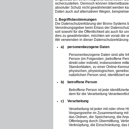
sicherzustellen. Dennoch können Internetbasie
absoluter Schutz nicht gewährleistet werden k
Daten auch auf alternativen Wegen, beispielswe
1. Begriffsbestimmungen
Die Datenschutzerklärung der Bronx-Systems ber
Verordnungsgeber beim Erlass der Datenschu
soll sowohl für die Öffentlichkeit als auch für
dies zu gewährleisten, möchten wir vorab die ve
Wir verwenden in dieser Datenschutzerklärung 
a) personenbezogene Daten
Personenbezogene Daten sind alle Inform
Person (im Folgenden „betroffene Perso
direkt oder indirekt, insbesondere m
Standortdaten, zu einer Online-Kenn
physischen, physiologischen, genetisch
natürlichen Person sind, identifiziert 
b) betroffene Person
Betroffene Person ist jede identifizie
dem für die Verarbeitung Verantwortli
c) Verarbeitung
Verarbeitung ist jeder mit oder ohne H
Vorgangsreihe im Zusammenhang mit p
das Ordnen, die Speicherung, die Anp
Offenlegung durch Übermittlung, Verbr
Verknüpfung, die Einschränkung, das 