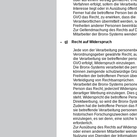
oder auf einem Vertrag gemäß Art. 6 A
Verfahren erfolgt, sofern die Verarbeit
Interesse liegt oder in Ausübung öffen
Ferner hat die betroffene Person bei 
GVO das Recht, zu erwirken, dass di
Verantwortlichen übermittelt werden, s
Freiheiten anderer Personen beeinträc
Zur Geltendmachung des Rechts auf Da
Mitarbeiter der Bronx-Systems wenden
g) Recht auf Widerspruch
Jede von der Verarbeitung personenbe
Verordnungsgeber gewährte Recht, aus
die Verarbeitung sie betreffender per
GVO erfolgt, Widerspruch einzulegen. D
Die Bronx-Systems verarbeitet die pe
können zwingende schutzwürdige Gründ
Freiheiten der betroffenen Person üb
Verteidigung von Rechtsansprüchen.
Verarbeitet die Bronx-Systems person
Person das Recht, jederzeit Widersp
derartiger Werbung einzulegen. Dies gi
steht. Widerspricht die betroffene Pe
Direktwerbung, so wird die Bronx-Sys
Zudem hat die betroffene Person das R
sie betreffende Verarbeitung persone
historischen Forschungszwecken oder 
einzulegen, es sei denn, eine solche V
erforderlich.
Zur Ausübung des Rechts auf Widerspru
oder einen anderen Mitarbeiter wenden
Nutzung von Diensten der Informations