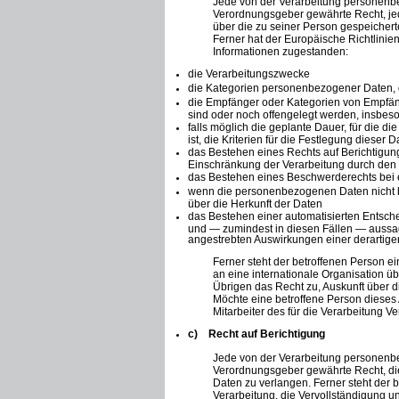
Jede von der Verarbeitung personenbe
Verordnungsgeber gewährte Recht, jede
über die zu seiner Person gespeicher
Ferner hat der Europäische Richtlini
Informationen zugestanden:
die Verarbeitungszwecke
die Kategorien personenbezogener Daten, d
die Empfänger oder Kategorien von Empfä
sind oder noch offengelegt werden, insbeso
falls möglich die geplante Dauer, für die d
ist, die Kriterien für die Festlegung dieser 
das Bestehen eines Rechts auf Berichtigu
Einschränkung der Verarbeitung durch den 
das Bestehen eines Beschwerderechts bei 
wenn die personenbezogenen Daten nicht be
über die Herkunft der Daten
das Bestehen einer automatisierten Entsch
und — zumindest in diesen Fällen — aussage
angestrebten Auswirkungen einer derartigen
Ferner steht der betroffenen Person e
an eine internationale Organisation übe
Übrigen das Recht zu, Auskunft über 
Möchte eine betroffene Person dieses 
Mitarbeiter des für die Verarbeitung V
c) Recht auf Berichtigung
Jede von der Verarbeitung personenbe
Verordnungsgeber gewährte Recht, die
Daten zu verlangen. Ferner steht der 
Verarbeitung, die Vervollständigung 