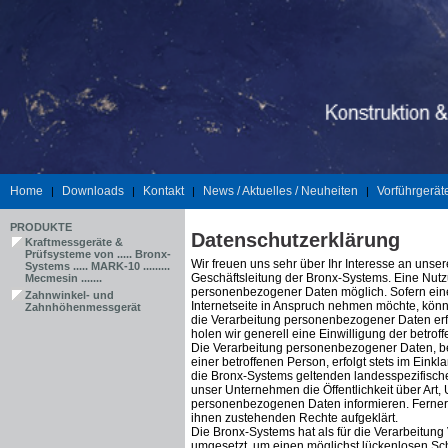
Home
Downloads
Kontakt
News / Aktuelles / Neuheiten
Vorführgerät
|
|
|
|
PRODUKTE
Datenschutzerklärung
Kraftmessgeräte &
Prüfsysteme von ..... Bronx-
Wir freuen uns sehr über Ihr Interesse an uns
Systems ..... MARK-10 .........
Geschäftsleitung der Bronx-Systems. Eine Nutz
Mecmesin .......
personenbezogener Daten möglich. Sofern ein
Zahnwinkel- und
Internetseite in Anspruch nehmen möchte, könn
Zahnhöhenmessgerät
die Verarbeitung personenbezogener Daten erfo
holen wir generell eine Einwilligung der betrof
Die Verarbeitung personenbezogener Daten, be
einer betroffenen Person, erfolgt stets im Ein
die Bronx-Systems geltenden landesspezifisch
unser Unternehmen die Öffentlichkeit über Art
personenbezogenen Daten informieren. Ferner 
ihnen zustehenden Rechte aufgeklärt.
Die Bronx-Systems hat als für die Verarbeitun
umgesetzt, um einen möglichst lückenlosen Sc