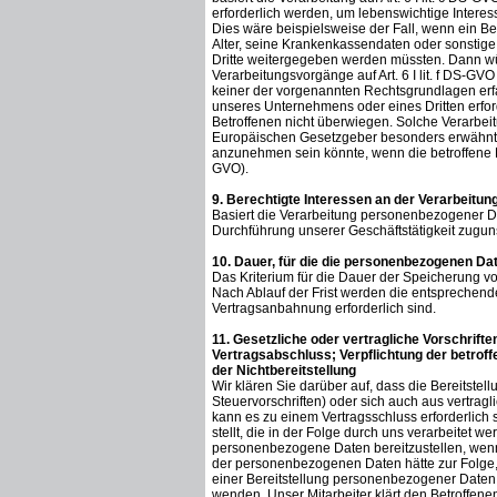
erforderlich werden, um lebenswichtige Interes
Dies wäre beispielsweise der Fall, wenn ein B
Alter, seine Krankenkassendaten oder sonstige
Dritte weitergegeben werden müssten. Dann würd
Verarbeitungsvorgänge auf Art. 6 I lit. f DS-G
keiner der vorgenannten Rechtsgrundlagen erf
unseres Unternehmens oder eines Dritten erford
Betroffenen nicht überwiegen. Solche Verarbei
Europäischen Gesetzgeber besonders erwähnt wu
anzunehmen sein könnte, wenn die betroffene 
GVO).
9. Berechtigte Interessen an der Verarbeitun
Basiert die Verarbeitung personenbezogener Date
Durchführung unserer Geschäftstätigkeit zuguns
10. Dauer, für die die personenbezogenen Da
Das Kriterium für die Dauer der Speicherung v
Nach Ablauf der Frist werden die entsprechende
Vertragsanbahnung erforderlich sind.
11. Gesetzliche oder vertragliche Vorschrift
Vertragsabschluss; Verpflichtung der betrof
der Nichtbereitstellung
Wir klären Sie darüber auf, dass die Bereitste
Steuervorschriften) oder sich auch aus vertra
kann es zu einem Vertragsschluss erforderlich
stellt, die in der Folge durch uns verarbeitet w
personenbezogene Daten bereitzustellen, wenn 
der personenbezogenen Daten hätte zur Folge, 
einer Bereitstellung personenbezogener Daten 
wenden. Unser Mitarbeiter klärt den Betroffen