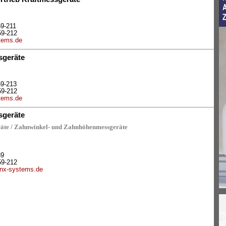
59-211
59-212
tems.de
sgeräte
59-21
3
59-212
tems.de
sgeräte
räte / Zahnwinkel- und Zahnhöhenmessgeräte
39
59-212
nx-systems.de