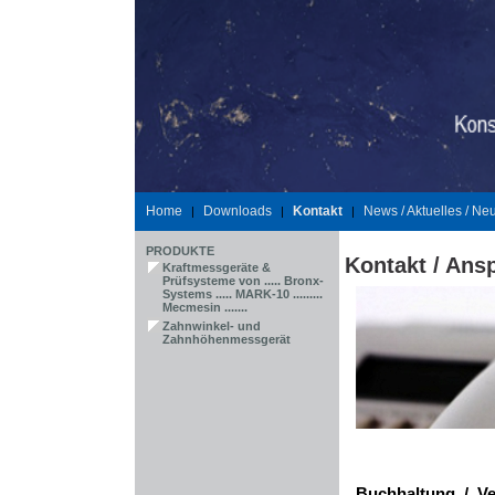
Home
Downloads
Kontakt
News / Aktuelles / Ne
|
|
|
PRODUKTE
Kontakt / Ans
Kraftmessgeräte &
Prüfsysteme von ..... Bronx-
Systems ..... MARK-10 .........
Mecmesin .......
Zahnwinkel- und
Zahnhöhenmessgerät
Buchhaltung / Ve