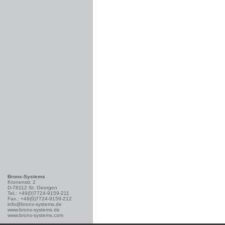
Bronx-Systems
Kronenstr. 2
D-78112 St. Georgen
Tel.: +49(0)7724-9159-211
Fax.: +49(0)7724-9159-212
info@bronx-systems.de
www.bronx-systems.de
www.bronx-systems.com