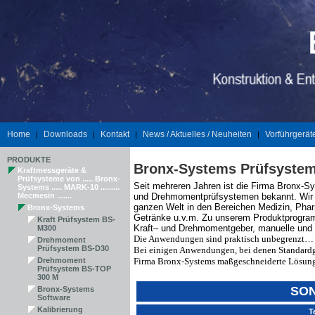
Home
Downloads
Kontakt
News / Aktuelles / Neuheiten
Vorführgerät
|
|
|
|
PRODUKTE
Bronx-Systems Prüfsyste
Kraftmessgeräte &
Prüfsysteme von ..... Bronx-
Seit mehreren Jahren ist die Firma Bronx-Sy
Systems ..... MARK-10 .........
Mecmesin .......
und Drehmomentprüfsystemen bekannt. Wir be
ganzen Welt in den Bereichen Medizin, Pharma
Bronx-Systems
Getränke u.v.m. Zu unserem Produktprogra
Kraft Prüfsystem BS-
Kraft– und Drehmomentgeber, manuelle und m
M300
Die Anwendungen sind praktisch unbegrenzt…
Drehmoment
Prüfsystem BS-D30
Bei einigen Anwendungen, bei denen Standardge
Drehmoment
Firma Bronx-Systems maßgeschneiderte Lösung
Prüfsystem BS-TOP
300 M
SO
Bronx-Systems
Software
Kalibrierung
T