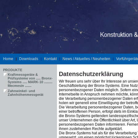
Home
Downloads
Kontakt
News / Aktuelles / Neuheiten
Vorführgerät
|
|
|
|
PRODUKTE
Datenschutzerklärung
Kraftmessgeräte &
Prüfsysteme von ..... Bronx-
Wir freuen uns sehr über Ihr Interesse an uns
Systems ..... MARK-10 .........
Geschäftsleitung der Bronx-Systems. Eine Nutz
Mecmesin .......
personenbezogener Daten möglich. Sofern ein
Zahnwinkel- und
Internetseite in Anspruch nehmen möchte, könn
Zahnhöhenmessgerät
die Verarbeitung personenbezogener Daten erfo
holen wir generell eine Einwilligung der betrof
Die Verarbeitung personenbezogener Daten, be
einer betroffenen Person, erfolgt stets im Ein
die Bronx-Systems geltenden landesspezifisch
unser Unternehmen die Öffentlichkeit über Art
personenbezogenen Daten informieren. Ferner 
ihnen zustehenden Rechte aufgeklärt.
Die Bronx-Systems hat als für die Verarbeitun
umgesetzt, um einen möglichst lückenlosen Sc