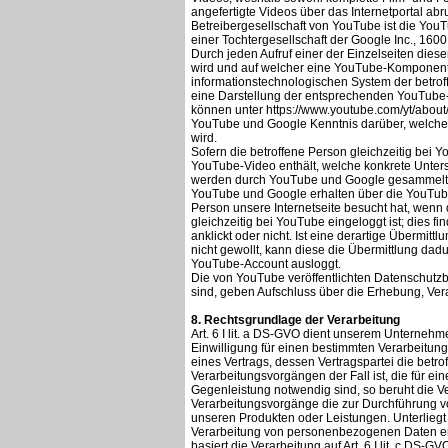
angefertigte Videos über das Internetportal abru
Betreibergesellschaft von YouTube ist die You
einer Tochtergesellschaft der Google Inc., 16
Durch jeden Aufruf einer der Einzelseiten diese
wird und auf welcher eine YouTube-Komponente
informationstechnologischen System der betro
eine Darstellung der entsprechenden YouTube
können unter https://www.youtube.com/yt/abou
YouTube und Google Kenntnis darüber, welche k
wird.
Sofern die betroffene Person gleichzeitig bei Y
YouTube-Video enthält, welche konkrete Unterse
werden durch YouTube und Google gesammelt u
YouTube und Google erhalten über die YouTube
Person unsere Internetseite besucht hat, wenn 
gleichzeitig bei YouTube eingeloggt ist; dies 
anklickt oder nicht. Ist eine derartige Übermi
nicht gewollt, kann diese die Übermittlung dadu
YouTube-Account ausloggt.
Die von YouTube veröffentlichten Datenschutzbe
sind, geben Aufschluss über die Erhebung, V
8. Rechtsgrundlage der Verarbeitung
Art. 6 I lit. a DS-GVO dient unserem Unterneh
Einwilligung für einen bestimmten Verarbeitun
eines Vertrags, dessen Vertragspartei die betrof
Verarbeitungsvorgängen der Fall ist, die für e
Gegenleistung notwendig sind, so beruht die Vera
Verarbeitungsvorgänge die zur Durchführung vo
unseren Produkten oder Leistungen. Unterliegt
Verarbeitung von personenbezogenen Daten erfor
basiert die Verarbeitung auf Art. 6 I lit. c DS