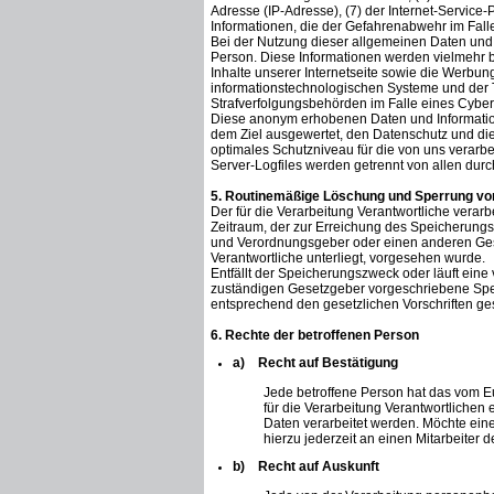
Adresse (IP-Adresse), (7) der Internet-Service
Informationen, die der Gefahrenabwehr im Fall
Bei der Nutzung dieser allgemeinen Daten und 
Person. Diese Informationen werden vielmehr benö
Inhalte unserer Internetseite sowie die Werbung
informationstechnologischen Systeme und der T
Strafverfolgungsbehörden im Falle eines Cybera
Diese anonym erhobenen Daten und Informatione
dem Ziel ausgewertet, den Datenschutz und die
optimales Schutzniveau für die von uns verar
Server-Logfiles werden getrennt von allen du
5. Routinemäßige Löschung und Sperrung v
Der für die Verarbeitung Verantwortliche verar
Zeitraum, der zur Erreichung des Speicherungsz
und Verordnungsgeber oder einen anderen Geset
Verantwortliche unterliegt, vorgesehen wurde.
Entfällt der Speicherungszweck oder läuft ei
zuständigen Gesetzgeber vorgeschriebene Spe
entsprechend den gesetzlichen Vorschriften ges
6. Rechte der betroffenen Person
a) Recht auf Bestätigung
Jede betroffene Person hat das vom 
für die Verarbeitung Verantwortlichen
Daten verarbeitet werden. Möchte eine
hierzu jederzeit an einen Mitarbeiter 
b) Recht auf Auskunft