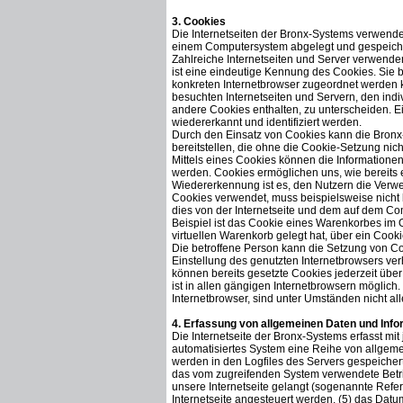
3. Cookies
Die Internetseiten der Bronx-Systems verwende
einem Computersystem abgelegt und gespeich
Zahlreiche Internetseiten und Server verwende
ist eine eindeutige Kennung des Cookies. Sie 
konkreten Internetbrowser zugeordnet werden 
besuchten Internetseiten und Servern, den indi
andere Cookies enthalten, zu unterscheiden. E
wiedererkannt und identifiziert werden.
Durch den Einsatz von Cookies kann die Bronx-
bereitstellen, die ohne die Cookie-Setzung nic
Mittels eines Cookies können die Informationen
werden. Cookies ermöglichen uns, wie bereits 
Wiedererkennung ist es, den Nutzern die Verwend
Cookies verwendet, muss beispielsweise nicht 
dies von der Internetseite und dem auf dem C
Beispiel ist das Cookie eines Warenkorbes im O
virtuellen Warenkorb gelegt hat, über ein Cooki
Die betroffene Person kann die Setzung von Coo
Einstellung des genutzten Internetbrowsers ve
können bereits gesetzte Cookies jederzeit üb
ist in allen gängigen Internetbrowsern möglich
Internetbrowser, sind unter Umständen nicht all
4. Erfassung von allgemeinen Daten und Inf
Die Internetseite der Bronx-Systems erfasst mit
automatisiertes System eine Reihe von allgem
werden in den Logfiles des Servers gespeicher
das vom zugreifenden System verwendete Betrie
unsere Internetseite gelangt (sogenannte Refer
Internetseite angesteuert werden, (5) das Datum 