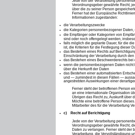
Jede von der Verarbeitung personenbe
Verordnungsgeber gewährte Recht, jede
über die zu seiner Person gespeicher
Ferner hat der Europäische Richtlini
Informationen zugestanden:
die Verarbeitungszwecke
die Kategorien personenbezogener Daten, d
die Empfänger oder Kategorien von Empfä
sind oder noch offengelegt werden, insbeso
falls möglich die geplante Dauer, für die d
ist, die Kriterien für die Festlegung dieser 
das Bestehen eines Rechts auf Berichtigu
Einschränkung der Verarbeitung durch den 
das Bestehen eines Beschwerderechts bei 
wenn die personenbezogenen Daten nicht be
über die Herkunft der Daten
das Bestehen einer automatisierten Entsch
und — zumindest in diesen Fällen — aussage
angestrebten Auswirkungen einer derartigen
Ferner steht der betroffenen Person e
an eine internationale Organisation übe
Übrigen das Recht zu, Auskunft über 
Möchte eine betroffene Person dieses 
Mitarbeiter des für die Verarbeitung V
c) Recht auf Berichtigung
Jede von der Verarbeitung personenbe
Verordnungsgeber gewährte Recht, die
Daten zu verlangen. Ferner steht der 
Verarbeitung, die Vervollständigung 