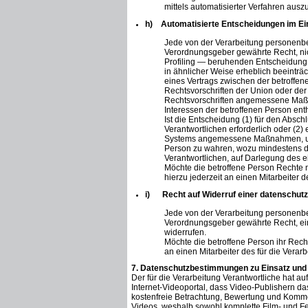
mittels automatisierter Verfahren aus
h) Automatisierte Entscheidungen im Einze
Jede von der Verarbeitung personenbe
Verordnungsgeber gewährte Recht, nich
Profiling — beruhenden Entscheidung u
in ähnlicher Weise erheblich beeinträch
eines Vertrags zwischen der betroffene
Rechtsvorschriften der Union oder der 
Rechtsvorschriften angemessene Maßn
Interessen der betroffenen Person enth
Ist die Entscheidung (1) für den Absc
Verantwortlichen erforderlich oder (2) e
Systems angemessene Maßnahmen, um d
Person zu wahren, wozu mindestens da
Verantwortlichen, auf Darlegung des 
Möchte die betroffene Person Rechte 
hierzu jederzeit an einen Mitarbeiter 
i) Recht auf Widerruf einer datenschutzr
Jede von der Verarbeitung personenbe
Verordnungsgeber gewährte Recht, ein
widerrufen.
Möchte die betroffene Person ihr Recht
an einen Mitarbeiter des für die Vera
7. Datenschutzbestimmungen zu Einsatz un
Der für die Verarbeitung Verantwortliche hat au
Internet-Videoportal, dass Video-Publishern da
kostenfreie Betrachtung, Bewertung und Komment
Videos, weshalb sowohl komplette Film- und F