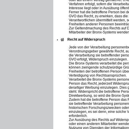
oder auf einem Vertrag gemäß Art. 6 A
Verfahren erfolgt, sofern die Verarbeit
Interesse liegt oder in Ausübung öffen
Ferner hat die betroffene Person bei 
GVO das Recht, zu erwirken, dass di
Verantwortlichen übermittelt werden, s
Freiheiten anderer Personen beeinträc
Zur Geltendmachung des Rechts auf Da
Mitarbeiter der Bronx-Systems wenden
g) Recht auf Widerspruch
Jede von der Verarbeitung personenbe
Verordnungsgeber gewährte Recht, aus
die Verarbeitung sie betreffender per
GVO erfolgt, Widerspruch einzulegen. D
Die Bronx-Systems verarbeitet die pe
können zwingende schutzwürdige Gründ
Freiheiten der betroffenen Person üb
Verteidigung von Rechtsansprüchen.
Verarbeitet die Bronx-Systems person
Person das Recht, jederzeit Widersp
derartiger Werbung einzulegen. Dies gi
steht. Widerspricht die betroffene Pe
Direktwerbung, so wird die Bronx-Sys
Zudem hat die betroffene Person das R
sie betreffende Verarbeitung persone
historischen Forschungszwecken oder 
einzulegen, es sei denn, eine solche V
erforderlich.
Zur Ausübung des Rechts auf Widerspru
oder einen anderen Mitarbeiter wenden
Nutzung von Diensten der Informations