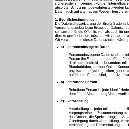
sicherzustellen. Dennoch können Internetbasie
absoluter Schutz nicht gewährleistet werden k
Daten auch auf alternativen Wegen, beispielswe
1. Begriffsbestimmungen
Die Datenschutzerklärung der Bronx-Systems ber
Verordnungsgeber beim Erlass der Datenschu
soll sowohl für die Öffentlichkeit als auch für
dies zu gewährleisten, möchten wir vorab die ve
Wir verwenden in dieser Datenschutzerklärung 
a) personenbezogene Daten
Personenbezogene Daten sind alle Inform
Person (im Folgenden „betroffene Perso
direkt oder indirekt, insbesondere m
Standortdaten, zu einer Online-Kenn
physischen, physiologischen, genetisch
natürlichen Person sind, identifiziert 
b) betroffene Person
Betroffene Person ist jede identifizie
dem für die Verarbeitung Verantwortli
c) Verarbeitung
Verarbeitung ist jeder mit oder ohne H
Vorgangsreihe im Zusammenhang mit p
das Ordnen, die Speicherung, die Anp
Offenlegung durch Übermittlung, Verbr
Verknüpfung, die Einschränkung, das 