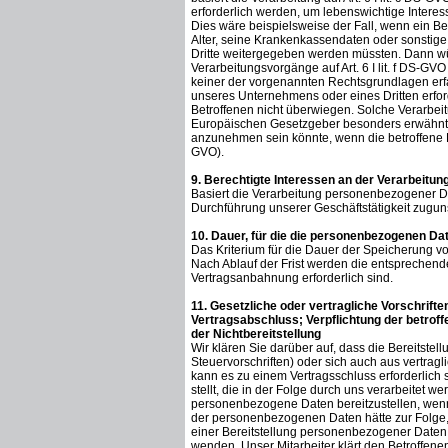
erforderlich werden, um lebenswichtige Interes
Dies wäre beispielsweise der Fall, wenn ein B
Alter, seine Krankenkassendaten oder sonstige
Dritte weitergegeben werden müssten. Dann würd
Verarbeitungsvorgänge auf Art. 6 I lit. f DS-G
keiner der vorgenannten Rechtsgrundlagen erf
unseres Unternehmens oder eines Dritten erford
Betroffenen nicht überwiegen. Solche Verarbei
Europäischen Gesetzgeber besonders erwähnt wu
anzunehmen sein könnte, wenn die betroffene 
GVO).
9. Berechtigte Interessen an der Verarbeitun
Basiert die Verarbeitung personenbezogener Date
Durchführung unserer Geschäftstätigkeit zuguns
10. Dauer, für die die personenbezogenen Da
Das Kriterium für die Dauer der Speicherung v
Nach Ablauf der Frist werden die entsprechende
Vertragsanbahnung erforderlich sind.
11. Gesetzliche oder vertragliche Vorschrift
Vertragsabschluss; Verpflichtung der betrof
der Nichtbereitstellung
Wir klären Sie darüber auf, dass die Bereitste
Steuervorschriften) oder sich auch aus vertra
kann es zu einem Vertragsschluss erforderlich
stellt, die in der Folge durch uns verarbeitet w
personenbezogene Daten bereitzustellen, wenn 
der personenbezogenen Daten hätte zur Folge, 
einer Bereitstellung personenbezogener Daten 
wenden. Unser Mitarbeiter klärt den Betroffen