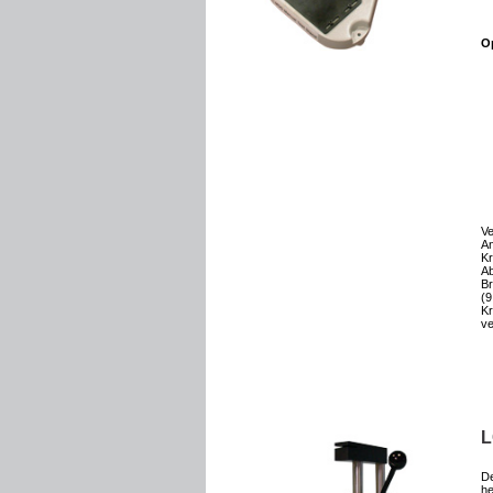
O
Ve
An
Kr
Ab
Br
(9
Kr
ve
L
De
he