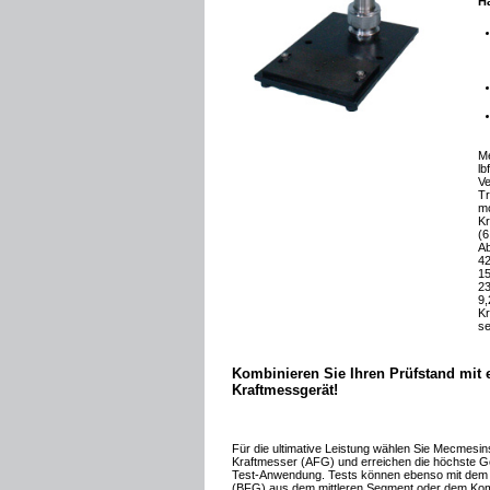
H
Me
lb
Ve
Tr
mo
Kr
(6
A
42
15
23
9,
Kr
se
Kombinieren Sie Ihren Prüfstand mit
Kraftmessgerät!
Für die ultimative Leistung wählen Sie Mecmesin
Kraftmesser (AFG) und erreichen die höchste Ge
Test-Anwendung. Tests können ebenso mit dem 
(BFG) aus dem mittleren Segment oder dem Ko