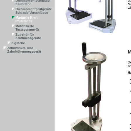
Drehmomentschlüssel
gü
Kalibrator
Me
wi
Drehmomentprüfgeräte
Schraub-Verschlüsse
Manuelle Kraft
Prüfstände
Motorisierte
Testsysteme-Xt
Zubehör für
Kraftmessgeräte
n.gineric
Zahnwinkel- und
M
Zahnhöhenmessgerät
De
be
H