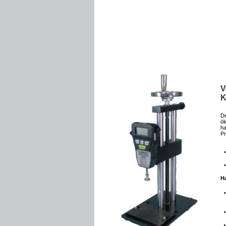
V
K
De
ö
ha
Pr
H