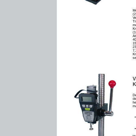
M
(2
Ve
Tr
mo
K
(1
A
40
15
23
7,
Kr
se
V
K
De
ö
he
ma