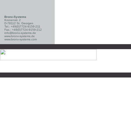
Bronx-Systems
Kronenstr. 2
D-78112 St. Georgen
Tel.: +49(0)7724-9159-211
Fax.: +49(0)7724-9159-212
info@bronx-systems.de
www.bronx-systems.de
www.bronx-systems.com