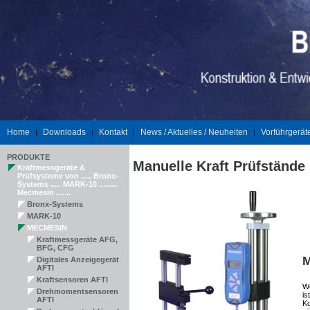
Home
Downloads
Kontakt
News / Aktuelles / Neuheiten
Vorführgerät
|
|
|
|
PRODUKTE
Manuelle Kraft Prüfstände
Kraftmessgeräte &
Prüfsysteme von ..... Bronx-
Systems ..... MARK-10 .........
Mecmesin .......
Bronx-Systems
MARK-10
MECMESIN
Kraftmessgeräte AFG,
BFG, CFG
M
Digitales Anzeigegerät
AFTI
Kraftsensoren AFTI
We
Drehmomentsensoren
is
AFTI
Ko