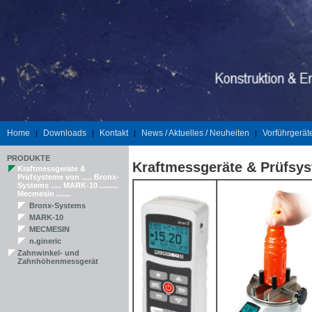
Home
Downloads
Kontakt
News / Aktuelles / Neuheiten
Vorführgerät
|
|
|
|
PRODUKTE
Kraftmessgeräte & Prüfsy
Kraftmessgeräte &
Prüfsysteme von ..... Bronx-
Systems ..... MARK-10 .........
Mecmesin .......
Bronx-Systems
MARK-10
MECMESIN
n.gineric
Zahnwinkel- und
Zahnhöhenmessgerät