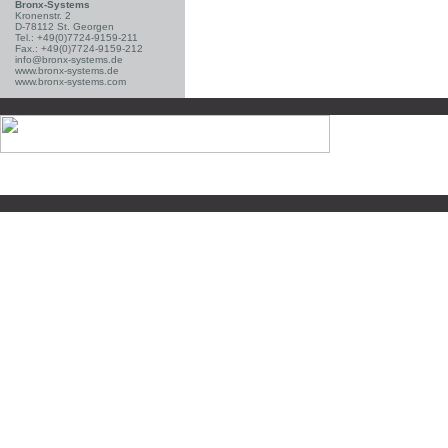
Bronx-Systems
Kronenstr. 2
D-78112 St. Georgen
Tel.: +49(0)7724-9159-211
Fax.: +49(0)7724-9159-212
info@bronx-systems.de
www.bronx-systems.de
www.bronx-systems.com