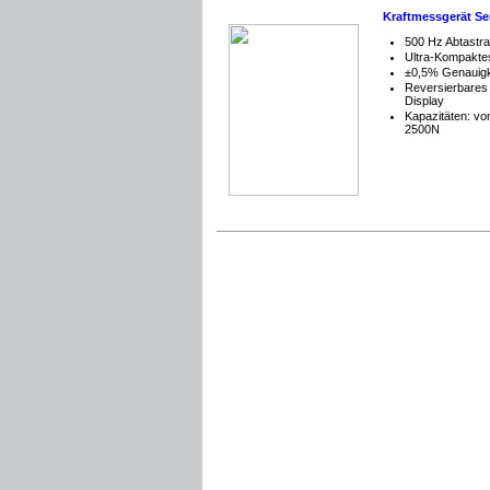
Kraftmessgerät Se
500 Hz Abtastra
Ultra-Kompakt
±0,5% Genauigk
Reversierbare
Display
Kapazitäten: vo
2500N