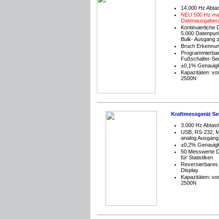
14.000 Hz Abtas
NEU 500 Hz ma
Datenausgaber
Kontinuierliche 
5.000 Datenpunk
Bulk- Ausgang 
Bruch Erkennu
Programmierba
Fußschalter-Se
±0,1% Genauigk
Kapazitäten: vo
2500N
Kraftmessgerät Se
3.000 Hz Abtast
USB, RS-232, M
analog Ausgang
±0,2% Genauigk
50 Messwerte D
für Statistiken
Reversierbare
Display
Kapazitäten: vo
2500N