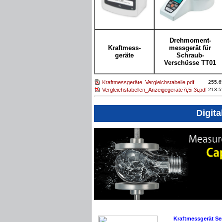
Drehmoment-
Kraftmess-
messgerät für
geräte
Schraub-
Verschüsse TT01
Kraftmessgeräte_Vergleichstabelle.pdf
255.6
Vergleichstabellen_Anzeigegeräte7i,5i,3i.pdf
213.5
Digita
Kraftmessgerät Se